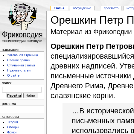
статья
обсуждение
просмотр
исто
Орешкин Петр П
Материал из Фрикопедии
Орешкин Петр Петров
навигация
специализировавшийся
Заглавная страница
Свежие правки
древних надписей. Утв
Случайная статья
Нужные статьи
письменные источники 
О сайте
Древнего Рима, Древне
поиск
славянские корни.
реклама
…В исторической 
категории
письменных памя
Теория
Обзоры
использовались в
Фрики