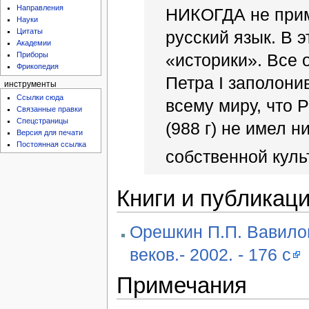
Направления
НИКОГДА не прим
Науки
Цитаты
русский язык. В 
Академии
«историки». Все 
Приборы
Фрикопедия
Петра I заполон
инструменты
Ссылки сюда
всему миру, что 
Связанные правки
Спецстраницы
(988 г) не имел 
Версия для печати
Постоянная ссылка
собственной куль
Книги и публикац
Орешкин П.П. Вавило
веков.- 2002. - 176 с
Примечания