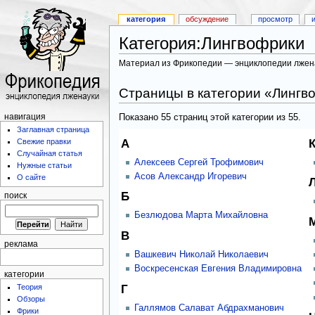
категория
обсуждение
просмотр
Категория:Лингвофрики
Материал из Фрикопедии — энциклопедии лжен
Страницы в категории «Лингв
Показано 55 страниц этой категории из 55.
навигация
Заглавная страница
А
К
Свежие правки
Случайная статья
Алексеев Сергей Трофимович
Нужные статьи
Асов Александр Игоревич
О сайте
Б
поиск
Безлюдова Марта Михайловна
В
реклама
Вашкевич Николай Николаевич
Воскресенская Евгения Владимировна
категории
Г
Теория
Обзоры
Галлямов Салават Абдрахманович
Фрики