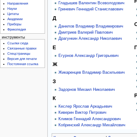
Гладышев Валентин Всеволодович
Направления
Науки
Гриневич Геннадий Станиславович
Цитаты
Д
Академии
Приборы
Данилов Владимир Владимирович
Фрикопедия
Дмитриев Валерий Павлович
инструменты
Драгункин Александр Николаевич
Ссылки сюда
Е
Связанные правки
Спецстраницы
Егурнов Александр Григорьевич
Версия для печати
Ж
Постоянная ссылка
Жикаренцев Владимир Васильевич
З
Задорнов Михаил Николаевич
К
Кеслер Ярослав Аркадьевич
Киверин Виктор Петрович
Климов Геннадий Александрович
Кобринский Александр Михайлович