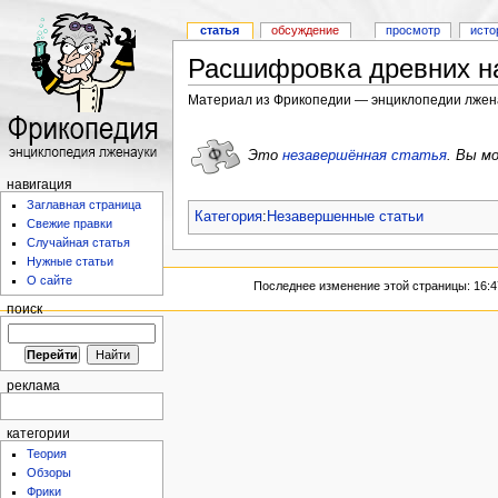
статья
обсуждение
просмотр
исто
Расшифровка древних н
Материал из Фрикопедии — энциклопедии лжен
Это
незавершённая статья
.
Вы мо
навигация
Заглавная страница
Категория
:
Незавершенные статьи
Свежие правки
Случайная статья
Нужные статьи
О сайте
Последнее изменение этой страницы: 16:47
поиск
реклама
категории
Теория
Обзоры
Фрики