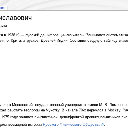
рия
иславович
ауки
я в 1938 г.) — русский дешифровщик-любитель. Занимался систематиз
ян, о. Крита, этрусков, Древней Индии. Составил сводную таблицу знак
ступил в Московский государственный университет имени М. В. Ломоносов
хал работать геологом на Чукотку. В начале 70-х вернулся в Москву. Р
 1975 году занялся лингвистикой, дешифровкой древних памятников пи
дела всемирной истории
Русского Физического Общества
.