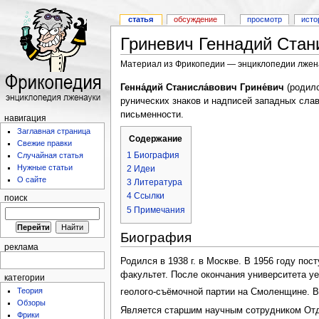
статья
обсуждение
просмотр
исто
Гриневич Геннадий Стан
Материал из Фрикопедии — энциклопедии лжен
Генна́дий Станисла́вович Грине́вич
(родилс
рунических знаков и надписей западных слав
письменности.
навигация
Заглавная страница
Содержание
Свежие правки
1
Биография
Случайная статья
Нужные статьи
2
Идеи
О сайте
3
Литература
4
Ссылки
поиск
5
Примечания
Биография
реклама
Родился в 1938 г. в Москве. В 1956 году по
факультет. После окончания университета уе
категории
Теория
геолого-съёмочной партии на Смоленщине. В
Обзоры
Является старшим научным сотрудником От
Фрики