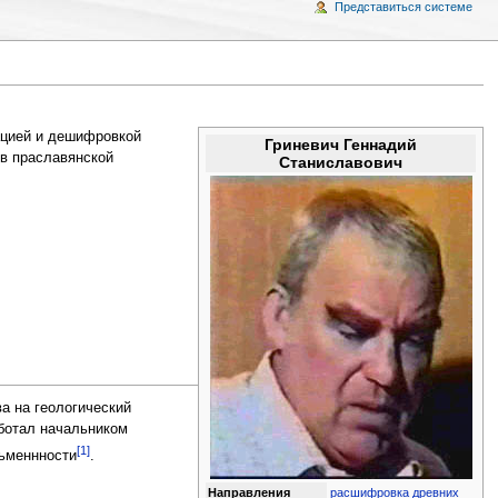
Представиться системе
ацией и дешифровкой
Гриневич Геннадий
ов праславянской
Станиславович
а на геологический
аботал начальником
[1]
сьменнности
.
Направления
расшифровка древних