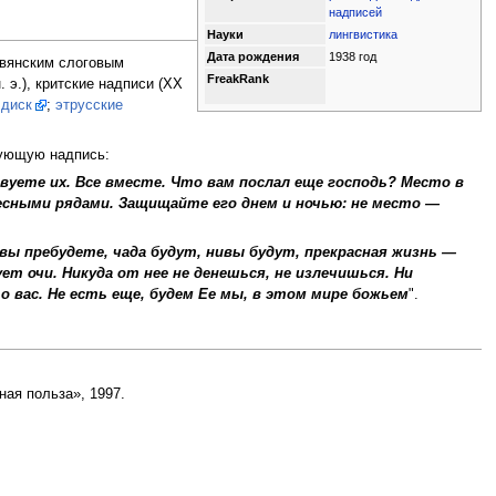
надписей
Науки
лингвистика
Дата рождения
1938 год
авянским слоговым
FreakRank
. э.), критские надписи (XX
 диск
;
этрусские
дующую надпись:
уете их. Все вместе. Что вам послал еще господь? Место в
есными рядами. Защищайте его днем и ночью: не место —
вы пребудете, чада будут, нивы будут, прекрасная жизнь —
т очи. Никуда от нее не денешься, не излечишься. Ни
о вас. Не есть еще, будем Ее мы, в этом мире божьем
".
ая польза», 1997.