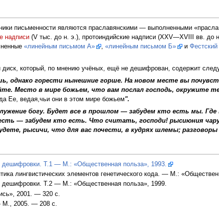
тники письменности являются праславянскими — выполненными «прасл
е надписи
(V тыс. до н. э.), протоиндийские надписи (XXV—XVIII вв. до н
олненные
«линейным письмом А»
,
«линейным письмом Б»
и
Фестский
й диск, который, по мнению учёных, ещё не дешифрован, содержит сле
ь, однако горести нынешние горше. На новом месте вы почувств
те. Место в мире божьем, что вам послал господь, окружите т
а Ее, ведая,чьи они в этом мире божьем
".
ужение богу. Будет все в прошлом — забудем кто есть мы. Где 
есть — забудем кто есть. Что считать, господи! рысиюния чаруе
дете, рысичи, что для вас почести, в кудрях шлемы; разговоры 
 дешифровки. Т.1 — М.: «Общественная польза», 1993.
ика лингвистических элементов генетического кода. — М.: «Общественн
 дешифровки. Т.2 — М.: «Общественная польза», 1999.
сь», 2001. — 320 с.
М., 2005. — 208 с.