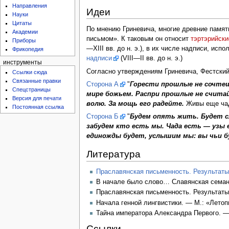
Направления
Идеи
Науки
Цитаты
По мнению Гриневича, многие древние памя
Академии
письмом». К таковым он относит
тэртэрийски
Приборы
—XIII вв. до н. э.), в их числе надписи, исп
Фрикопедия
надписи
(VIII—II вв. до н. э.)
инструменты
Согласно утверждениям Гриневича, Фестски
Ссылки сюда
Связанные правки
Сторона А
"
Горести прошлые не сочтеш
Спецстраницы
мире божьем. Распри прошлые не считай
Версия для печати
волю. За мощь его радейте.
Живы еще чад
Постоянная ссылка
Сторона Б
"
Будем опять жить. Будет сл
забудем кто есть мы. Чада есть — узы 
единожды будет, услышим мы: вы чьи бу
Литература
Праславянская письменность. Результаты
В начале было слово… Славянская семант
Праславянская письменность. Результаты
Начала генной лингвистики. — М.: «Летопи
Тайна императора Александра Первого. — 
Ссылки