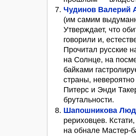
Чудинов Валерий 
(им самим выдуманн
Утверждает, что об
говорили и, естеств
Прочитал русские на
на Солнце, на посм
байками гастролиру
страны, невероятн
Питерс и Энди Такер
брутальности.
Шапошникова Люд
рериховцев. Кстати
на обнале Мастер-б