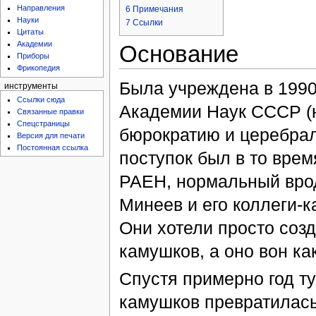
Направления
6
Примечания
Науки
7
Ссылки
Цитаты
Академии
Основание
Приборы
Фрикопедия
Была учреждена в 1990
инструменты
Ссылки сюда
Академии Наук СССР (н
Связанные правки
Спецстраницы
бюрократию и церебра
Версия для печати
Постоянная ссылка
поступок был в то врем
РАЕН, нормальный вро
Минеев и его коллеги-
Они хотели просто соз
камушков, а оно вон к
Спустя примерно год т
камушков превратилась