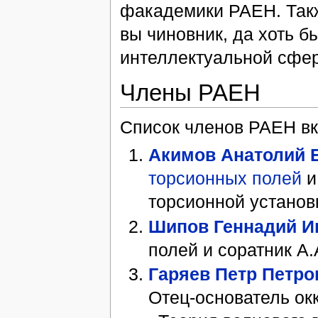
факадемики РАЕН. Так
вы чиновник, да хоть б
интеллектуальной сфер
Члены РАЕН
Список членов РАЕН вкл
Акимов Анатолий 
торсионных полей
и
торсионной установ
Шипов Геннадий И
полей и соратник А.
Гаряев Петр Петро
Отец-основатель ок