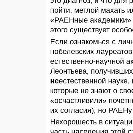
это диагноз, и что для
пойти, метлой махать и
«РАЕНные академики» 
этого существует особо
Если ознакомься с лич
нобелевских лауреатов
естественно-научной 
Леонтьева, получивших
не
естественной науке, 
которые не знают о сво
«осчастливили» почетны
их согласия), но РАЕНу
Нехорошесть в ситуаци
часть населения этой с