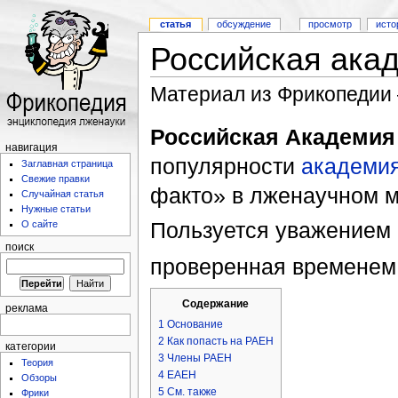
статья
обсуждение
просмотр
исто
Российская ака
Материал из Фрикопедии
Российская Академия
навигация
популярности
академи
Заглавная страница
Свежие правки
факто» в лженаучном м
Случайная статья
Нужные статьи
Пользуется уважением
О сайте
поиск
проверенная времене
Содержание
реклама
1
Основание
2
Как попасть на РАЕН
категории
3
Члены РАЕН
Теория
4
ЕАЕН
Обзоры
5
См. также
Фрики