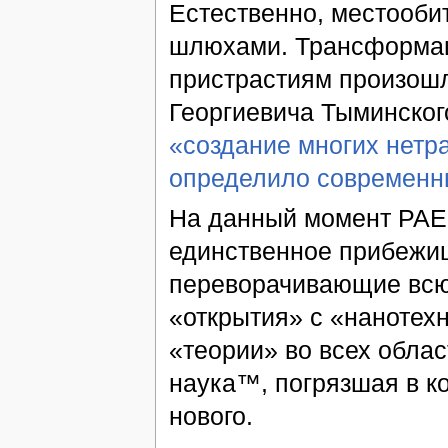
Естественно, местооби
шлюхами. Трансформаци
пристрастиям произошл
Георгиевича Тыминског
«создание многих нетр
определило современн
На данный момент РАЕ
единственное прибежищ
переворачивающие всю
«открытия» с «наноте
«теории» во всех обла
наука™, погрязшая в к
нового.