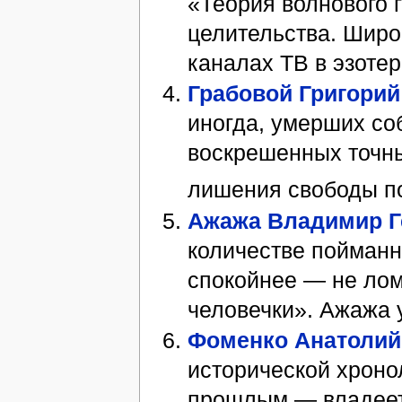
«Теория волнового 
целительства. Широ
каналах ТВ в эзоте
Грабовой Григорий
иногда, умерших со
воскрешенных точны
лишения свободы п
Ажажа Владимир Г
количестве пойманн
спокойнее — не лом
человечки». Ажажа 
Фоменко Анатоли
исторической хронол
прошлым — владее