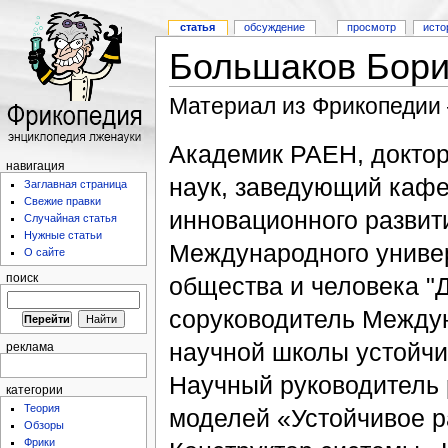
статья
обсуждение
просмотр
исто
Большаков Бори
Материал из Фрикопедии
Академик РАЕН, доктор
навигация
наук, заведующий кафе
Заглавная страница
Свежие правки
инновационного развит
Случайная статья
Нужные статьи
Международного униве
О сайте
общества и человека "Д
поиск
соруководитель Между
научной школы устойчи
реклама
Научный руководитель 
категории
Теория
моделей «Устойчивое ра
Обзоры
Фрики