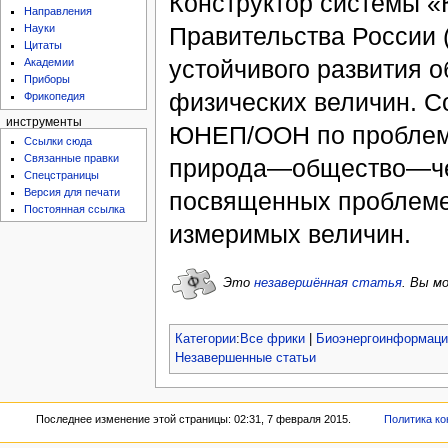
Конструктор системы «
Направления
Правительства России (
Науки
Цитаты
устойчивого развития 
Академии
Приборы
физических величин. С
Фрикопедия
инструменты
ЮНЕП/ООН по проблема
Ссылки сюда
Связанные правки
природа—общество—чел
Спецстраницы
Версия для печати
посвященных проблеме
Постоянная ссылка
измеримых величин.
Это
незавершённая статья
.
Вы мо
Категории
:
Все фрики
|
Биоэнергоинформаци
Незавершенные статьи
Последнее изменение этой страницы: 02:31, 7 февраля 2015.
Политика к