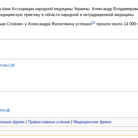
на базе Ассоциации народной медицины Украины, Александр Владимиров
едицинскую практику в области народной и нетрадиционной медицины.
[1]
Живым Словом» у Александра Филатовича успешно
прошли около 14 000 
главы)
ями
онные фрики
|
Православные учёные
|
Медицинские фрики