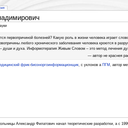
рия
ладимирович
ауки
ся первопричиной болезней? Какую роль в жизни человека играет слов
ервопричины любого хронического заболевания человека кроются в разр
– души и духа. Информотерапия Живым Словом – это метод лечения дух
— автор не краснея ра
едицинский
фрик
-
биоэноргоинформационщик
, с уклонов а
ПГМ
, автор м
ольницы Александр Филатович начал теоретические разработки, а с 199