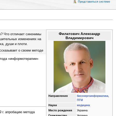
Представиться системе
Филатович Александр
о? Что отличает синонимы
Владимирович
ушительных изменениях на
а, души и плоти.
ссказывает о своем методе
етода «информотерапии»
Направления
биоэнергоинформатика
,
ПГМ
Науки
медицина
Место рождения
Украина
9 г. апробацию метода
Гражданство
Украина