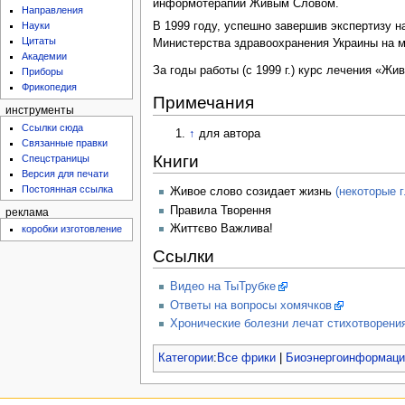
информотерапии Живым Словом.
Направления
В 1999 году, успешно завершив экспертизу 
Науки
Цитаты
Министерства здравоохранения Украины на м
Академии
За годы работы (с 1999 г.) курс лечения «
Приборы
Фрикопедия
Примечания
инструменты
Ссылки сюда
↑
для автора
Связанные правки
Книги
Спецстраницы
Версия для печати
Постоянная ссылка
Живое слово созидает жизнь
(некоторые 
Правила Творення
реклама
Життєво Важлива!
коробки изготовление
Ссылки
Видео на ТыТрубке
Ответы на вопросы хомячков
Хронические болезни лечат стихотворени
Категории
:
Все фрики
|
Биоэнергоинформаци