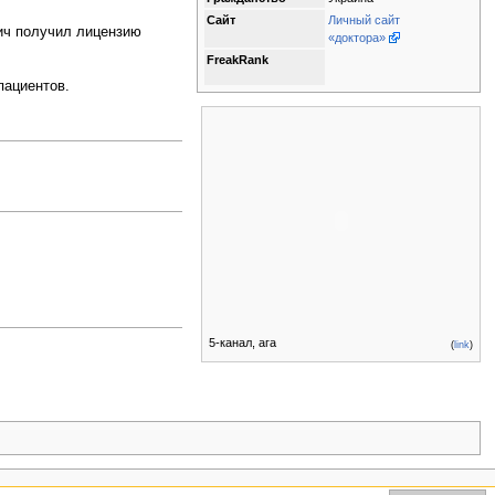
Сайт
Личный сайт
ич получил лицензию
«доктора»
FreakRank
пациентов.
5-канал, ага
(
link
)