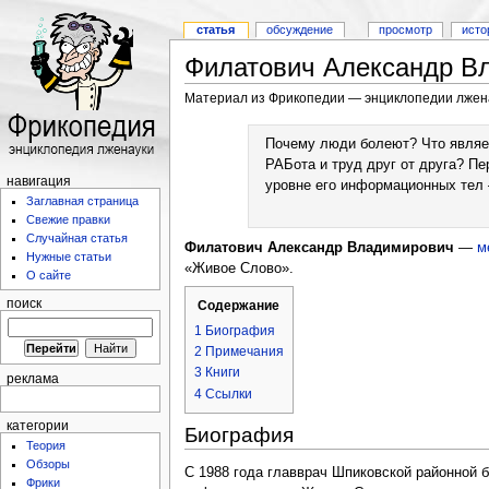
статья
обсуждение
просмотр
исто
Филатович Александр В
Материал из Фрикопедии — энциклопедии лжен
Почему люди болеют? Что являет
РАБота и труд друг от друга? П
навигация
уровне его информационных тел 
Заглавная страница
Свежие правки
Случайная статья
Филатович Александр Владимирович
—
м
Нужные статьи
«Живое Слово».
О сайте
поиск
Содержание
1
Биография
2
Примечания
3
Книги
реклама
4
Ссылки
категории
Биография
Теория
Обзоры
С 1988 года главврач Шпиковской районной б
Фрики