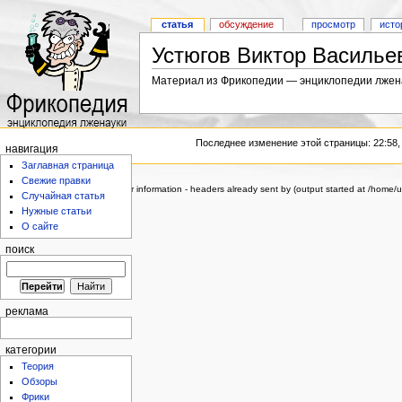
статья
обсуждение
просмотр
исто
Устюгов Виктор Василье
Материал из Фрикопедии — энциклопедии лжен
Последнее изменение этой страницы: 22:58,
навигация
Заглавная страница
Свежие правки
Warning
: Cannot modify header information - headers already sent by (output started at /home
Случайная статья
Нужные статьи
О сайте
поиск
реклама
категории
Теория
Обзоры
Фрики