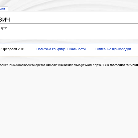
рия
вич
ауки
 2 февраля 2015.
Политика конфиденциальности
Описание Фрикопедии
/users/n/null/domains/freakopedia.rumediawiki/includes/MagicWord.php:671) in
/home/users/n/nul