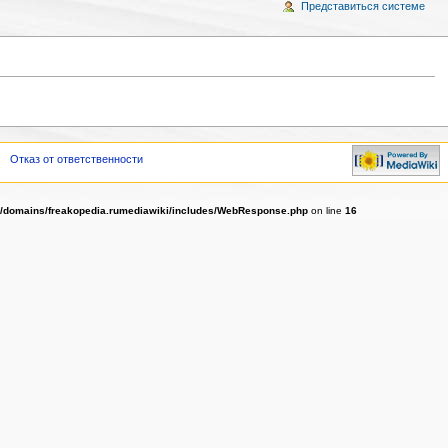
Представиться системе
Отказ от ответственности
l/domains/freakopedia.rumediawiki/includes/WebResponse.php
on line
16