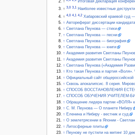
↑
Итоговая декларация конфер
3,0
3,1
↑
Наиболее известные деструкти
4,0
4,1
4,2
↑
Хабаровский краевой суд
↑
Автореферат диссертации кандидата 
↑
Светлана Пеунова — стихи
↑
Светлана Пеунова — песни
↑
Светлана Пеунова — биография
↑
Светлана Пеунова — книги
↑
Академия развития Светланы Пеуно
↑
Академия развития Светланы Пеунов
↑
Светлана Пеунова («Академия Развит
↑
Кто такая Пеунова и партия «Воля». 
↑
Официальный сайт общероссийской 
↑
Сквозь апокалипсис. 8 серия. Миров
↑
СПОСОБ ВОССТАНОВЛЕНИЯ ЕСТЕСТ
↑
СПОСОБ ОБУЧЕНИЯ УЧИТЕЛЕМ-БИО
↑
Обращение лидера партии «ВОЛЯ» к
↑
С. М. Пеунова — О планете Нибиру
↑
Еленина и Нибиру - вестник и суд
↑
О землетрясении в Японии - Светла
↑
Литосферные плиты
↑
Пеунову не пустили на митинг 10 де