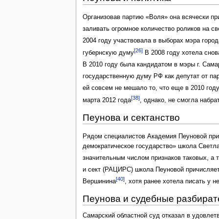
Организовав партию «Воля» она всячески при
заливать огромное количество роликов на св
2004 году участвовала в выборах мэра город
[26]
губернскую думу
В 2008 году хотела снов
В 2010 году была кандидатом в мэры г. Сам
государственную думу РФ как депутат от п
ей совсем не мешало то, что еще в 2010 го
[38]
марта 2012 года
, однако, не смогла набр
Пеунова и сектанство
Рядом специалистов Академия Пеуновой при
демократическое государство» школа Светл
значительным числом признаков таковых, а т
и сект (РАЦИРС) школа Пеуновой причисляет
[40]
Вершинина
, хотя ранее хотела писать у н
Пеунова и судебные разбират
Самарский областной суд отказал в удовлет