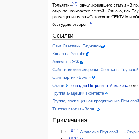
[42]
Тольятти»
, опубликовавшего статьи «В п
открыто называется сектой.. Однако, иск Пе
размещения слов «Осторожно СЕКТА!» и «Оп
[4]
был удовлетворен.
Ссылки
Сайт Светланы Пеуновой
Канал на Youtube
Аккаунт в ЖЖ
Сайт академии здоровья Светланы Пеуновой
Сайт партии «Воля»
Отзыв
Геннадия Петровича Малахова
о леч
Группа академии вконтакте
Группа, посвященная продвижению Пеуновой
Твиттер партии «Воля»
Примечания
1,0
1,1
↑
Академия Пеуновой — «Откры
2,0
2,1