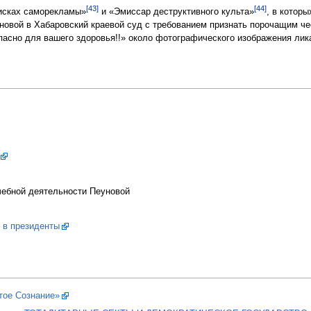
[43]
[44]
оисках саморекламы»
и «Эмиссар деструктивного культа»
, в котор
уновой в Хабаровский краевой суд с требованием признать порочащим че
асно для вашего здоровья!!» около фотографического изображения ли
ебной деятельности Пеуновой
 в президенты
тое Сознание»