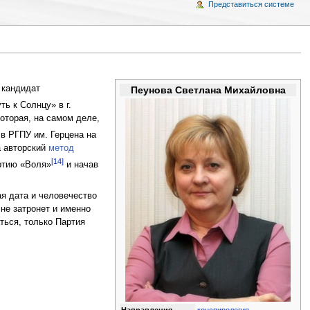
Представиться системе
, кандидат
Пеунова Светлана Михайловна
ь к Солнцу» в г.
оторая, на самом деле,
в РГПУ им. Герцена на
а авторский
метод
[14]
артию «Воля»
и начав
ая дата и человечество
не затронет и именно
ться, только Партия
Направления
конспирология
,