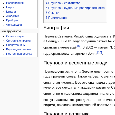
4
Пеунова и сектанство
Направления
Науки
5
Пеунова и судебные разбирательства
Цитаты
6
Ссылки
Академии
7
Примечания
Приборы
Фрикопедия
Биография
инструменты
Ссылки сюда
Пеунова Светлана Михайловна родилась в 19
Связанные правки
к Солнцу». В 2001 году получила патент № 2
Спецстраницы
[16]
организма человека)
. В 2002 — патент № 
Версия для печати
[18]
года организовала партию «Воля»
.
Постоянная ссылка
Пеунова и вселенные люди
Пеунова считает, что на Землю летят рептил
году прилетят снова. Также на Землю летит 
синильная кислота. Все это она нашла в до
нечего, все слушатели академии развития С
сплоченного коллектива защитила планету от
вокруг планеты, которое двигало тектоничес
видимо, причиной землетрясений являться н
Пеунова и политика