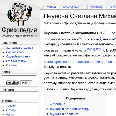
статья
обсуждение
просмотр
исто
Пеунова Светлана Миха
Материал из Фрикопедии — энциклопедии лжен
Пеунова Светлана Михайловна
(1958) — ос
[5]
[6]
[7
психологических наук
, поэтесса
, певица
навигация
Самаре, учредитель и советник автономной 
Заглавная страница
[10]
[11]
[12]
[13]
оказывает платные услуги
. В 20
Свежие правки
тему «Программа неспецифической профилакт
Случайная статья
Нужные статьи
безлекарственного восстановления здоровья
О сайте
борьбу за власть.
поиск
Пеунова активно разоблачает заговоры миров
уже не в силах отвратить мировой катаклизм
поэтому мировое правительство в лице амери
«Воля» и лично Пеунова ведут неустанную б
реклама
Содержание
категории
1
Биография
Теория
2
Пеунова и вселенные люди
Обзоры
3
Пеунова и политика
Фрики