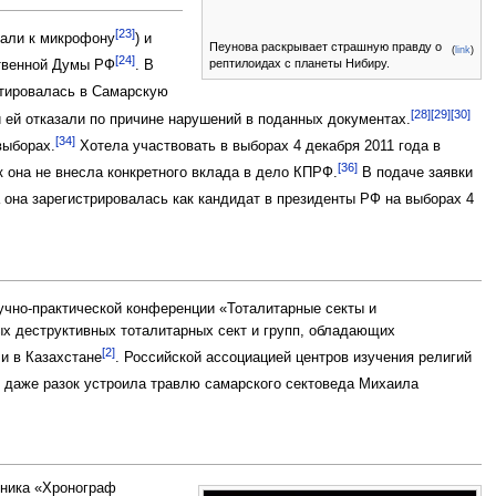
[23]
кали к микрофону
) и
Пеунова раскрывает страшную правду о
(
link
)
[24]
рептилоидах с планеты Нибиру.
ственной Думы РФ
. В
тировалась в Самарскую
[28]
[29]
[30]
ии ей отказали по причине нарушений в поданных документах.
[34]
выборах.
Хотела участвовать в выборах 4 декабря 2011 года в
[36]
к она не внесла конкретного вклада в дело КПРФ.
В подаче заявки
 она зарегистрировалась как кандидат в президенты РФ на выборах 4
учно-практической конференции «Тоталитарные секты и
х деструктивных тоталитарных сект и групп, обладающих
[2]
и в Казахстане
. Российской ассоциацией центров изучения религий
 даже разок устроила травлю самарского сектоведа Михаила
ьника «Хронограф