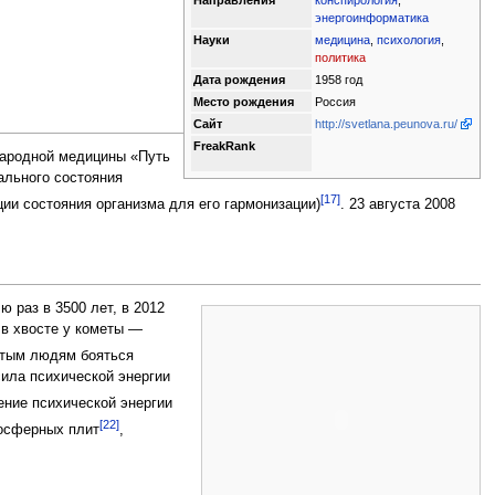
энергоинформатика
Науки
медицина
,
психология
,
политика
Дата рождения
1958 год
Место рождения
Россия
Сайт
http://svetlana.peunova.ru/
FreakRank
 народной медицины «Путь
ального состояния
[17]
ии состояния организма для его гармонизации)
. 23 августа 2008
 раз в 3500 лет, в 2012
 в хвосте у кометы —
тым людям бояться
ила психической энергии
ние психической энергии
[22]
тосферных плит
,