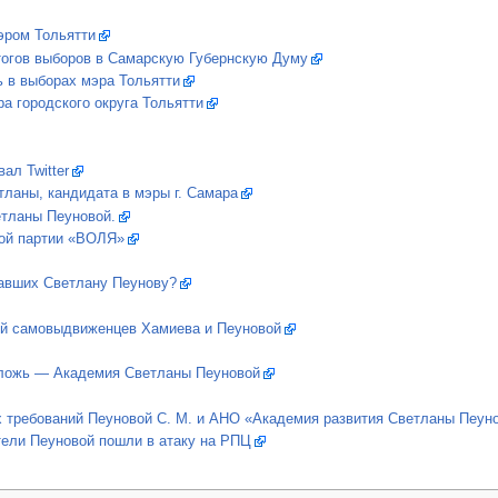
эром Тольятти
тогов выборов в Самарскую Губернскую Думу
ь в выборах мэра Тольятти
а городского округа Тольятти
ал Twitter
ланы, кандидата в мэры г. Самара
етланы Пеуновой.
ой партии «ВОЛЯ»
авших Светлану Пеунову?
ей самовыдвиженцев Хамиева и Пеуновой
— ложь — Академия Светланы Пеуновой
х требований Пеуновой С. М. и АНО «Академия развития Светланы Пеун
ели Пеуновой пошли в атаку на РПЦ