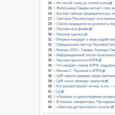
↑
На гнилой товар да слепой купец
↑
Жительница Самары желает стать м
↑
Краткая таблица предварительных и
↑
Светлана Пеунова будет участвоват
↑
Cписок кандидатов на должность мэр
↑
Пеунова не в форме
↑
Пеунова сдалась
↑
Впервые кандидат в мэры задействов
↑
Официальный твиттер Пеуновой Свет
↑
Выборы 2010 г. Самара. Команда Св
↑
Информационный листок политическ
↑
Пеунова просится в КПРФ
↑
Что ожидает членов КПРФ, поддерж
↑
Мнение С. Пеуновой о КПРФ
↑
ЦИК зарегистрировал представител
↑
ЦИК начал проверку подписей
↑
Кто распространяет истину, а кто 
↑
[1]
↑
«Отказать в удовлетворении исковы
↑
В поисках саморекламы: Последоват
↑
«Эмиссар деструктивного культа»