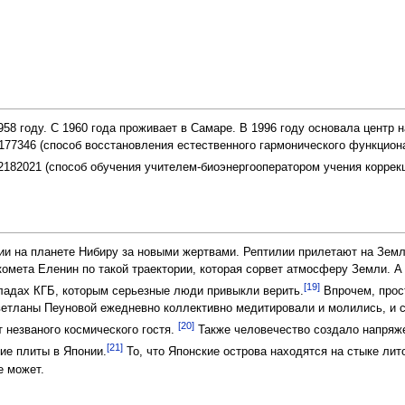
58 году. C 1960 года проживает в Самаре. В 1996 году основала центр
177346 (способ восстановления естественного гармонического функцион
2182021 (способ обучения учителем-биоэнергооператором учения коррекц
ии на планете Нибиру за новыми жертвами. Рептилии прилетают на Землю
комета Еленин по такой траектории, которая сорвет атмосферу Земли. А
[19]
кладах КГБ, которым серьезные люди привыкли верить.
Впрочем, прос
ветланы Пеуновой ежедневно коллективно медитировали и молились, и с
[20]
 незваного космического гостя.
Также человечество создало напряже
[21]
кие плиты в Японии.
То, что Японские острова находятся на стыке ли
е может.