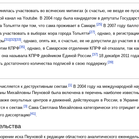
нялась участвовать во всяческих митингах (к счастью, не везде ее пус
ой канал на Youtube. В 2004 году была кандидатом в депутаты Государ
[25]
а Тольятти при том, что сама проживает в Самаре.
В 2007 году балло
[27]
а участвовать в выборах мэра города Тольятти
, однако, в регистрац
[31]
[32]
[33]
ары
, однако, опять же, к счастью, ее не допустили до участия в 
[35]
артии КПРФ
, однако, в Самарском отделении КПРФ ей отказали, так ка
[37]
ду она называла КПРФ двойником Единой России.
18 декабря 2011 года
[39]
ать достаточного количества подписей в свою поддержку.
[1]
числяется к деструктивным сектам.
В 2004 году на международной на
аны Михайловны Пеуновой была включена в перечень наиболее известны
акже оккультных центров и движений, действующих в России, в Украине 
[3]
ся к сектам.
Сама Светлана Михайловна категорически это отрицает и
[41]
его диссертацию
.
ельства
ворении иска Пеуновой к редакции областного аналитического еженедел