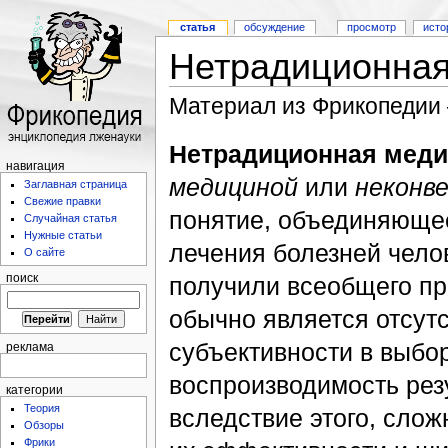
статья
обсуждение
просмотр
исто
Нетрадиционна
Материал из Фрикопедии
Нетрадиционная меди
навигация
медициной
или
неконв
Заглавная страница
Свежие правки
понятие, объединяющее
Случайная статья
Нужные статьи
лечения болезней чело
О сайте
получили всеобщего пр
поиск
обычно является отсут
субъективности в выбо
реклама
воспроизводимость резу
категории
Теория
вследствие этого, сло
Обзоры
Фрики