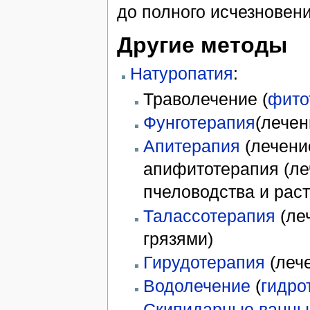
до полного исчезновени
Другие методы
Натуропатия
:
Траволечение (
фито
Фунготерапия
(лечен
Апитерапия
(лечени
апифитотерапия (ле
пчеловодства и рас
Талассотерапия
(ле
грязями)
Гирудотерапия
(леч
Водолечение
(
гидро
Скипидарные ванны