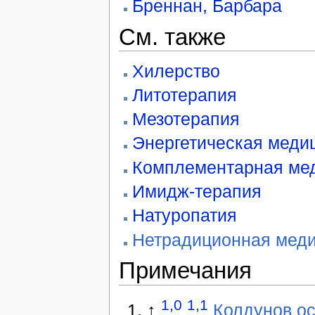
Бреннан, Барбара
См. также
Хилерство
Литотерапия
Мезотерапия
Энергетическая меди
Комплементарная ме
Имидж-терапия
Натуропатия
Нетрадиционная меди
Примечания
1,0
1,1
↑
Колдунов ос