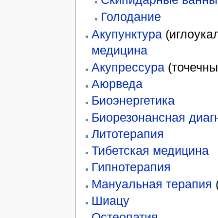
Голодание
Акупунктура
(иглоука
медицина
Акупрессура
(точечн
Аюрведа
Биоэнергетика
Биорезонансная диаг
Литотерапия
Тибетская медицина
Гипнотерапия
Мануальная терапия
(
Шиацу
Остеопатия