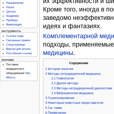
их эффективности и ши
Направления
Кроме того, иногда в 
Науки
Цитаты
заведомо неэффективн
Академии
Приборы
идеях и фантазиях.
Фрикопедия
инструменты
Комплементарной мед
Ссылки сюда
Связанные правки
подходы, применяемые
Спецстраницы
Версия для печати
медицины
.
Постоянная ссылка
реклама
Содержание
Поставки
1
История понятия
медицинского
оборудования
Vita-
2
Методы нетрадиционной медицины
Med.su
.
2.1
Гомеопатия
2.2
Другие методы
2.3
Методы нетрадиционной диагностики
2.4
Вибрационная медицина
3
Госрегулирование
4
Некоторые известные представители
5
См. также
6
Примечания