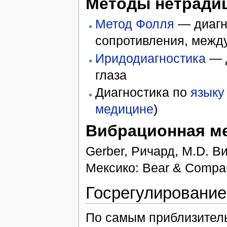
Методы нетради
Метод Фолля
— диагно
сопротивления, межд
Иридодиагностика
— д
глаза
Диагностика по
языку
медицине
)
Вибрационная м
Gerber, Ричард, M.D. 
Мексико: Bear & Compan
Госрегулирование
По самым приблизител