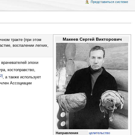
Представиться системе
Макеев Сергей Викторович
чном тракте (при этом
астме, воспалении легких,
к врачевателей эпохи
ра, костоправство,
[2]
, а также использует
 член Ассоциации
Направления
целительство