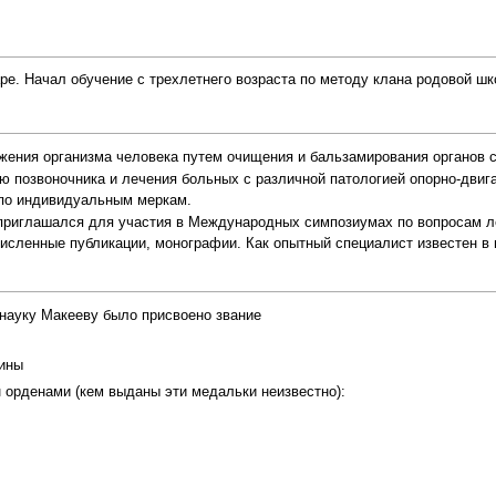
ре. Начал обучение с трехлетнего возраста по методу клана родовой ш
ения организма человека путем очищения и бальзамирования органов 
ю позвоночника и лечения больных с различной патологией опорно-двиг
 по индивидуальным меркам.
приглашался для участия в Международных симпозиумах по вопросам ле
исленные публикации, монографии. Как опытный специалист известен в 
енауку Макееву было присвоено звание
ины
 орденами (кем выданы эти медальки неизвестно):