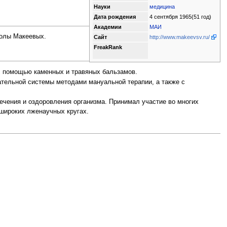
Науки
медицина
Дата рождения
4 сентября 1965
(51 год)
Академии
МАИ
колы Макеевых.
Сайт
http://www.makeevsv.ru/
FreakRank
с помощью каменных и травяных бальзамов.
ательной системы методами мануальной терапии, а также с
чения и оздоровления организма. Принимал участие во многих
широких лженаучных кругах.