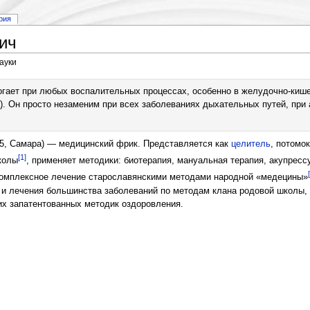
рия
ич
ауки
огает при любых воспалительных процессах, особенно в желудочно-кише
. Он просто незаменим при всех заболеваниях дыхательных путей, при 
5, Самара) — медицинский фрик. Представляется как
целитель
, потомо
[1]
колы
, применяет методики: биотерапия, мануальная терапия, акупрессу
 комплексное лечение старославянскими методами народной «медецины»
 и лечения большинства заболеваний по методам клана родовой школы,
их запатентованных методик оздоровления.