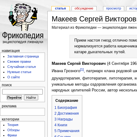
статья
обсуждение
просмотр
исто
Макеев Сергей Викторов
Материал из Фрикопедии — энциклопедии лжен
Прием настоя гнезд отлично пом
нормализуется работа кишечника)
навигация
катаре дыхательных путей.
Заглавная страница
Свежие правки
Макеев Сергей Викторович
(4 Сентября 196
Случайная статья
[1]
Ивана Грозного
, патриарх клана родовой ш
Нужные статьи
О сайте
друидотерапия, фитотерапия, литотерапия,
уникальные методы оздоровления организма
поиск
народных целителей России, автор нескольк
Содержание
реклама
1
Биография
2
Достижения
3
Награды
категории
4
Книги
Теория
Обзоры
5
Примечания
Фрики
6
Ссылки