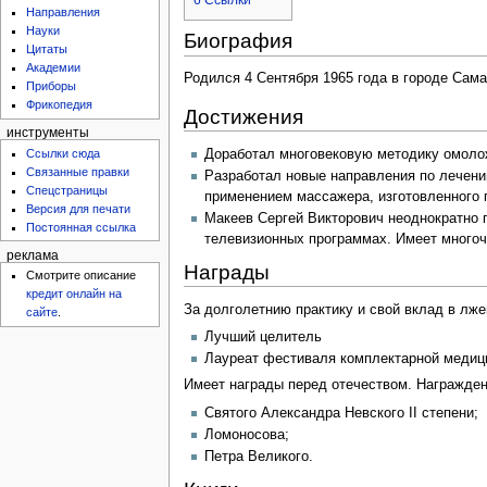
Направления
Науки
Биография
Цитаты
Академии
Родился 4 Сентября 1965 года в городе Сама
Приборы
Фрикопедия
Достижения
инструменты
Доработал многовековую методику омолож
Ссылки сюда
Связанные правки
Разработал новые направления по лечени
Спецстраницы
применением массажера, изготовленного
Версия для печати
Макеев Сергей Викторович неоднократно 
Постоянная ссылка
телевизионных программах. Имеет многоч
реклама
Награды
Смотрите описание
кредит онлайн на
За долголетнию практику и свой вклад в лж
сайте
.
Лучший целитель
Лауреат фестиваля комплектарной медиц
Имеет награды перед отечеством. Награжден
Святого Александра Невского II степени;
Ломоносова;
Петра Великого.