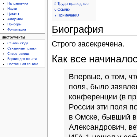
5
Труды праведные
Направления
Науки
6
Ссылки
Цитаты
7
Примечания
Академии
Приборы
Биография
Фрикопедия
инструменты
Строго засекречена.
Ссылки сюда
Связанные правки
Спецстраницы
Как все начинало
Версия для печати
Постоянная ссылка
Впервые, о том, ч
поля, было заявлен
конференции (в пр
России эти поля п
в Омске, бывший в
Александрович, в
ИГА-1 нашел у себ