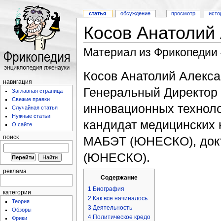
статья
обсуждение
просмотр
исто
Косов Анатолий
Материал из Фрикопедии
Косов Анатолий Алекса
навигация
Генеральный Директор
Заглавная страница
Свежие правки
инновационных техноло
Случайная статья
Нужные статьи
кандидат медицинских 
О сайте
МАБЭТ (ЮНЕСКО), док
поиск
(ЮНЕСКО).
реклама
Содержание
1
Биография
категории
2
Как все начиналось
Теория
3
Деятельность
Обзоры
4
Политическое кредо
Фрики