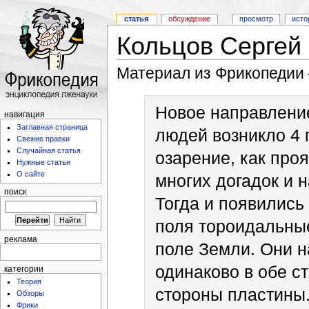
статья
обсуждение
просмотр
исто
Кольцов Сергей
Материал из Фрикопедии
Новое направлени
навигация
Заглавная страница
людей возникло 4 
Свежие правки
Случайная статья
озарение, как про
Нужные статьи
О сайте
многих догадок и 
поиск
Тогда и появились
поля тороидальные
реклама
поле Земли. Они 
одинаково в обе с
категории
Теория
стороны пластины
Обзоры
Фрики