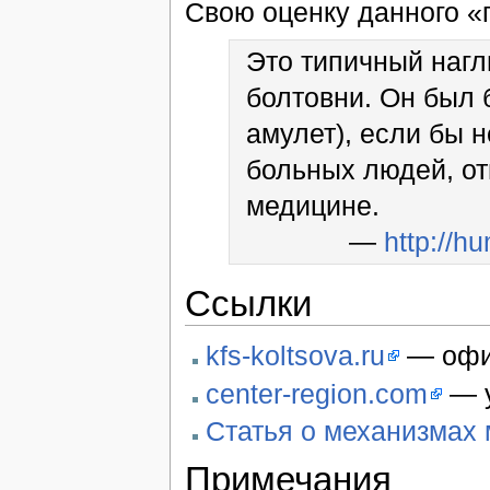
Свою оценку данного «
Это типичный наг
болтовни. Он был 
амулет), если бы 
больных людей, от
медицине.
—
http://h
Ссылки
kfs-koltsova.ru
— офи
center-region.com
— у
Статья о механизмах
Примечания