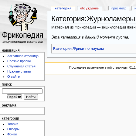
категория
обсуждение
просмотр
Категория:Журноламеры
Материал из Фрикопедии — энциклопедии лжен
Эта категория в данный момент пуста.
Категория
:
Фрики по наукам
навигация
Заглавная страница
Свежие правки
Случайная статья
Последнее изменение этой страницы: 01:10
Нужные статьи
О сайте
поиск
реклама
категории
Теория
Обзоры
Фрики