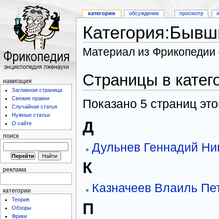
категория
обсуждение
просмотр
Категория:Бывш
Материал из Фрикопедии
Страницы в кате
навигация
Заглавная страница
Свежие правки
Показано 5 страниц этой
Случайная статья
Нужные статьи
Д
О сайте
поиск
Дульнев Геннадий Ни
К
реклама
Казначеев Влаиль Пе
категории
Теория
П
Обзоры
Фрики