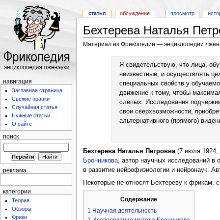
статья
обсуждение
просмотр
исто
Бехтерева Наталья Петр
Материал из Фрикопедии — энциклопедии лжен
Я свидетельствую, что лица, обу
неизвестные, и осуществлять це
навигация
специальных свойств у обучаемог
Заглавная страница
движение к тому, чтобы максима
Свежие правки
слепых. Исследования подчеркив
Случайная статья
свои сверхвозможности, приобре
Нужные статьи
альтернативного (прямого) виден
О сайте
поиск
Бехтерева Наталья Петровна
(7 июля 1924,
Бронникова
, автор научных исследований в
в развитие нейрофизиологии и нейронаук. Ав
реклама
Некоторые не относят Бехтереву к фрикам, 
категории
Содержание
Теория
Обзоры
1
Научная деятельность
Фрики
2
Исследование метода Бронникова