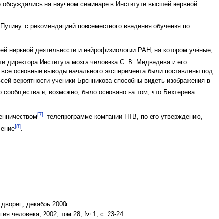
е обсуждались на научном семинаре в Институте высшей нервной
Путину, с рекомендацией повсеместного введения обучения по
ей нервной деятельности и нейрофизиологии РАН, на котором учёные,
ли директора Института мозга человека С. В. Медведева и его
е все основные выводы начального эксперимента были поставлены под
всей вероятности ученики Бронникова способны видеть изображения в
 сообщества и, возможно, было основано на том, что Бехтерева
[7]
енничеством
, телепрограмме компании НТВ, по его утверждению,
[8]
ление
.
дворец, декабрь 2000г.
гия человека, 2002, том 28, № 1, с. 23-24.