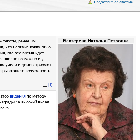
Представиться системе
Бехтерева Наталья Петровна
ь тексты, ранее им
и, что наличие каких-либо
ия, где все время идет
я вполне возможно и у
 получили и демонстрируют
аскрывающего возможность
[1]
—
затор
видения
по методу
награды за высокий вклад
века.