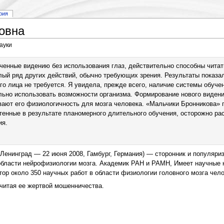
рия
овна
ауки
ченные видению без использования глаз, действительно способны читат
лый ряд других действий, обычно требующих зрения. Результаты показал
о лица не требуется. Я увидела, прежде всего, наличие системы обучен
льно использовать возможности организма. Формирование нового видени
ают его физиологичность для мозга человека. «Мальчики Бронникова»
тенные в результате планомерного длительного обучения, осторожно р
ия.
 Ленинград — 22 июня 2008, Гамбург, Германия) — сторонник и популяри
 области нейрофизиологии мозга. Академик РАН и РАМН, Имеет научные 
тор около 350 научных работ в области физиологии головного мозга чело
считая ее жертвой мошенничества.