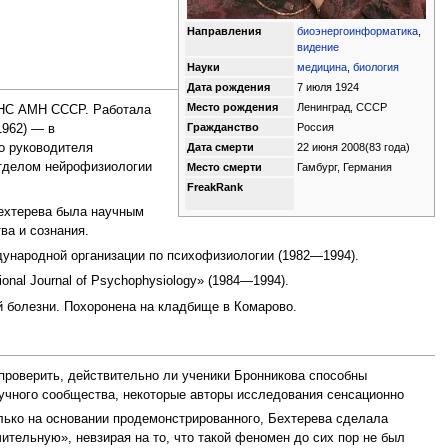
Направления
биоэнергоинформатика
,
видение
Науки
медицина
,
биология
Дата рождения
7 июля 1924
Место рождения
Ленинград, СССР
 ЦНС АМН СССР. Работала
Гражданство
Россия
962) — в
Дата смерти
22 июня 2008
(83 года)
о руководителя
отделом нейрофизиологии
Место смерти
Гамбург, Германия
FreakRank
ехтерева была научным
ва и сознания.
ународной организации по психофизиологии (1982—1994).
al Journal of Psychophysiology» (1984—1994).
й болезни. Похоронена на кладбище в Комарово.
 проверить, действительно ли ученики Бронникова способны
аучного сообщества, некоторые авторы исследования сенсационно
олько на основании продемонстрированного, Бехтерева сделала
тельную», невзирая на то, что такой феномен до сих пор не был