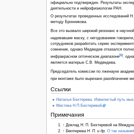
официально подтвержден. Результаты экспер
деятельности и нейрофизиологии РАН.
О результатах проведенных исследований Н.
методу Бронникова.
Все это вызвало широкий резонанс в научно
надевавшие маску, с негодованием говорили, 
сотрудников разработать серию эксперимент
сомнение, однако Медведев отказался полно
[6]
инфракрасном оптическом диапазоне
. одн
является матерью С.В. Медведева.
Председатель комиссии по лженауке академ
при монтаже было вырезано разоблачение ме
Ссылки
Наталья Бехтерева. Извилистый путь мы
Мистика Н.П.Бехтеревой
Примечания
↑
Доклад Н. П. Бехтеревой на Междуна
↑
Бехтерева Н. П. и др.
О так называе