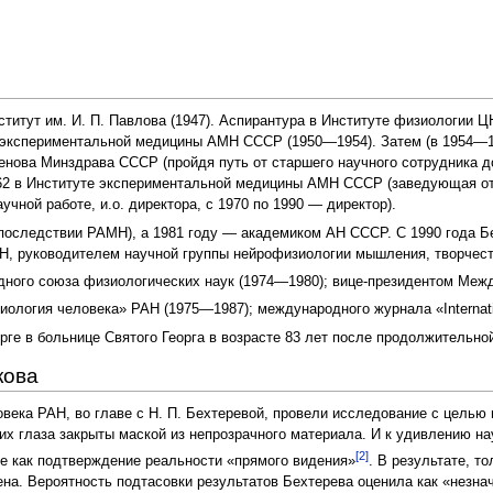
ститут им. И. П. Павлова (1947). Аспирантура в Институте физиологии
экспериментальной медицины АМН СССР (1950—1954). Затем (в 1954—1
ленова Минздрава СССР (пройдя путь от старшего научного сотрудника д
1962 в Институте экспериментальной медицины АМН СССР (заведующая 
учной работе, и.о. директора, с 1970 по 1990 — директор).
последствии РАМН), а 1981 году — академиком АН СССР. С 1990 года Б
Н, руководителем научной группы нейрофизиологии мышления, творчест
ного союза физиологических наук (1974—1980); вице-президентом Межд
логия человека» РАН (1975—1987); международного журнала «Internation
рге в больнице Святого Георга в возрасте 83 лет после продолжительно
кова
овека РАН, во главе с Н. П. Бехтеревой, провели исследование с целью
 их глаза закрыты маской из непрозрачного материала. И к удивлению н
[2]
е как подтверждение реальности «прямого видения»
. В результате, т
а. Вероятность подтасовки результатов Бехтерева оценила как «незначи