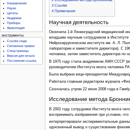
Направления
3
Ссылки
Науки
4
Примечания
Цитаты
Академии
Научная деятельность
Приборы
Фрикопедия
Окончила 1-й Ленинградский медицинский ин
инструменты
младшим научным сотрудником в Институте 
Ссылки сюда
Нейрохирургическом институте им. А. Л. По
Связанные правки
лаборатории и заместителя директора). С 
Спецстраницы
человека, затем заместитель директора по на
Версия для печати
Постоянная ссылка
В 1975 году стала академиком АМН СССР (в
руководителем Института мозга человека РА
Была выбрана вице-президентом Международ
Работала главным редактором журнала «Физио
Скончалась утром 22 июня 2008 года в Гамбу
Исследование метода Бронни
В 2002 году сотрудники Института мозга чел
воспринимать изображения при условии, что
интерпретировали экспериментальные данны
однозначный вывод о существовании феномен