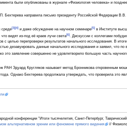
имента были опубликованы в журнале «Физиология человека» и поздне
П. Бехтерева направила письмо президенту Российской Федерации В.В. 
[3]
[4]
[5]
й среде
и даже обсуждение на научном семинаре
в Институте высш
[6]
что видят из-под её краев лучи света
. Дискуссии с коллегами побуди
ов с целью перепроверки результатов начального исследования. В итог
стью дезавуировать данные начального исследования и заявил, что по 
ако это заявление совершенно не удовлетворило большую часть научного
ик РАН Эдуард Кругляков называет метод Бронникова откровенным мош
тода. Однако Бехтерева продолжала утверждать, что проверила это яв
сли
родной конференции "Итоги тысячелетия, Санкт-Петербург, Таврический 
мом альтернативном зрении или феномене прямого видения
// Физиоло