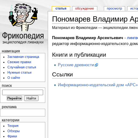
статья
обсуждение
просмотр
исто
Пономарев Владимир Ар
Материал из Фрикопедии — энциклопедии лжен
Пономарев Владимир Арсентьевич
-
лингв
редактор информационно-издательского дом
навигация
Книги и публикации
Заглавная страница
Свежие правки
Русские древности
Случайная статья
Нужные статьи
Ссылки
О сайте
Информационно-издательский дом «АРС»
поиск
реклама
категории
Теория
Обзоры
Фрики