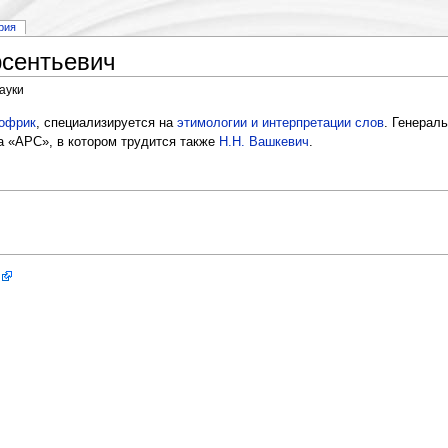
рия
сентьевич
ауки
офрик
, специализируется на
этимологии и интерпретации слов
. Генерал
а «АРС», в котором трудится также
Н.Н. Вашкевич
.