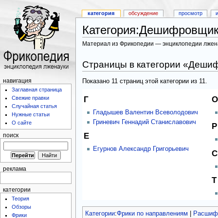
категория
обсуждение
просмотр
Категория:Дешифровщик
Материал из Фрикопедии — энциклопедии лжен
Страницы в категории «Деши
Показано 11 страниц этой категории из 11.
навигация
Заглавная страница
Г
О
Свежие правки
Случайная статья
Гладышев Валентин Всеволодович
Нужные статьи
Гриневич Геннадий Станиславович
О сайте
Р
Е
поиск
Егурнов Александр Григорьевич
С
реклама
Т
категории
Теория
Обзоры
Категории
:
Фрики по направлениям
|
Расшифр
Фрики